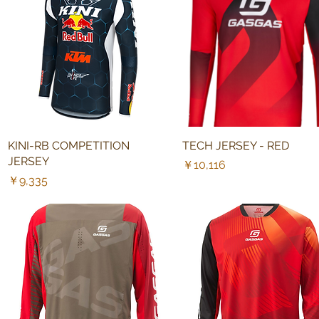
KINI-RB COMPETITION
クイックビュー
TECH JERSEY - RED
クイックビュー
JERSEY
価格
￥10,116
価格
￥9,335