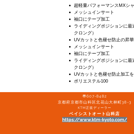
超軽量パフォーマンスMXシ
メッシュインサート
袖口にテープ加工
ライディングポジションに最
クロング）
UVカットと色褪せ防止の昇
メッシュインサート
袖口にテープ加工
ライディングポジションに最
クロング）
UVカットと色褪せ防止加工
ポリエステル100
〠607-8482
京都府京都市山科区北花山大林町38-3​
KTM正規ディーラー
ベイシストオート山科店
https://www.ktm-kyoto.com/