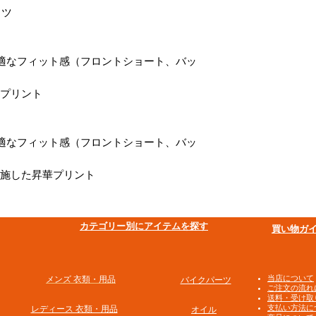
ャツ
適なフィット感（フロントショート、バッ
華プリント
適なフィット感（フロントショート、バッ
を施した昇華プリント
​カテゴリー別にアイテムを探す
買い物ガ
​当店について
メンズ 衣類・用品
バイクパーツ
ご注文の流れ
送料・受け取
支払い方法に
​レディース 衣類・用品
オイル