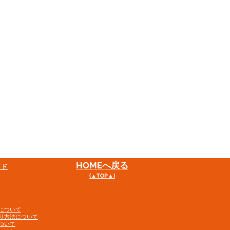
HOME
へ戻る
イド
(▲TOP▲)
について
り方法について
ついて