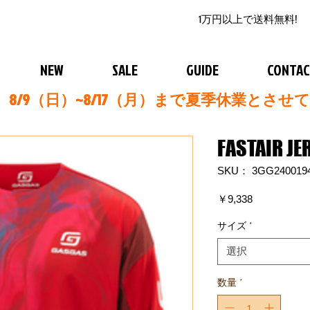
1万円以上で送料無料!
NEW
SALE
GUIDE
CONTA
8/9（日）~8/17（月）まで夏季休業とさせ
FASTAIR JE
SKU： 3GG240019
価
￥9,338
格
サイズ
*
選択
数量
*