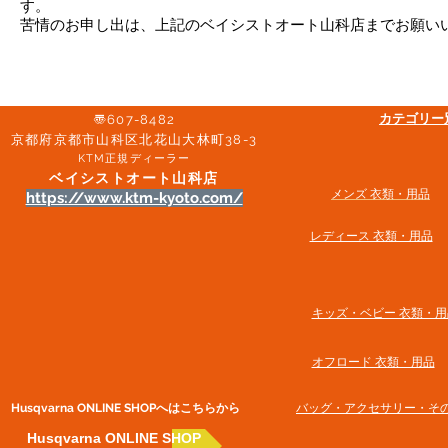
す。
苦情のお申し出は、上記のベイシストオート山科店までお願い
​カテゴリ
〠607-8482
京都府京都市山科区北花山大林町38-3​
KTM正規ディーラー
ベイシストオート山科店
メンズ 衣類・用品
https://www.ktm-kyoto.com/
​レディース 衣類・用品
​キッズ・ベビー 衣類・用
オフロード 衣類・用品
Husqvarna ONLINE SHOP​へはこちらから
​バッグ・アクセサリー・そ
Husqvarna ONLINE SHOP