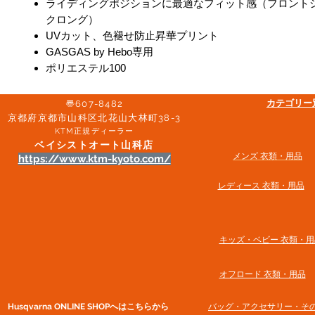
ライディングポジションに最適なフィット感（フロント
クロング）
UVカット、色褪せ防止昇華プリント
GASGAS by Hebo専用
ポリエステル100
​カテゴリ
〠607-8482
京都府京都市山科区北花山大林町38-3​
KTM正規ディーラー
ベイシストオート山科店
メンズ 衣類・用品
https://www.ktm-kyoto.com/
​レディース 衣類・用品
​キッズ・ベビー 衣類・用
オフロード 衣類・用品
Husqvarna ONLINE SHOP​へはこちらから
​バッグ・アクセサリー・そ