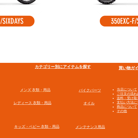
/SIXDAYS
350EXC-F/
​カテゴリー別にアイテムを探す
買い物ガ
​当店について
メンズ 衣類・用品
バイクパーツ
ご注文の流れ
送料・受け取
支払い方法に
​レディース 衣類・用品
オイル
商品について
その他
​キッズ・ベビー 衣類・用品
メンテナンス用品