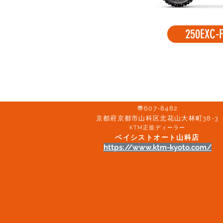
250EXC-F
〠607-8482
京都府京都市山科区北花山大林町38-3​
KTM正規ディーラー
ベイシストオート山科店
https://www.ktm-kyoto.com/