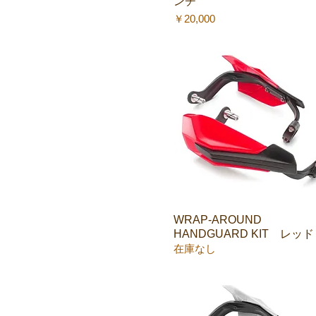
ンチ
価格
￥20,000
WRAP-AROUND
クイックビュー
HANDGUARD KIT レッド
在庫なし