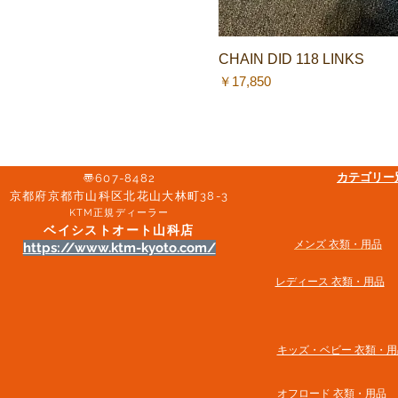
CHAIN DID 118 LINKS
クイックビュー
価格
￥17,850
​カテゴリ
〠607-8482
京都府京都市山科区北花山大林町38-3​
KTM正規ディーラー
ベイシストオート山科店
メンズ 衣類・用品
https://www.ktm-kyoto.com/
​レディース 衣類・用品
​キッズ・ベビー 衣類・用
オフロード 衣類・用品