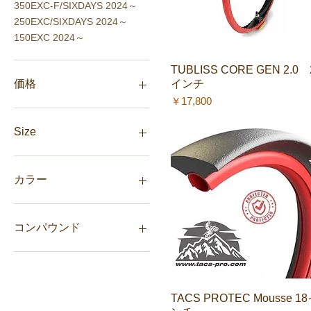
350EXC-F/SIXDAYS 2024～
250EXC/SIXDAYS 2024～
150EXC 2024～
TUBLISS CORE GEN 2.0 
クイックビュー
インチ
価格
価格
￥17,800
￥1,630
￥540,970
Size
13T
50T
カラー
52T
オレンジ
ブラック
コンパウンド
ホワイト
HARD
MEDIUM
SOFT
TACS PROTEC Mousse 1
クイックビュー
SOFT RACE EDITION