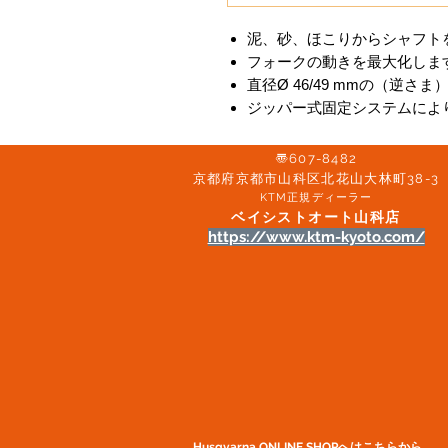
泥、砂、ほこりからシャフト
フォークの動きを最大化しま
直径Ø 46/49 mmの（逆
ジッパー式固定システムによ
〠607-8482
京都府京都市山科区北花山大林町38-3​
KTM正規ディーラー
ベイシストオート山科店
https://www.ktm-kyoto.com/
Husqvarna ONLINE SHOP​へはこちらから