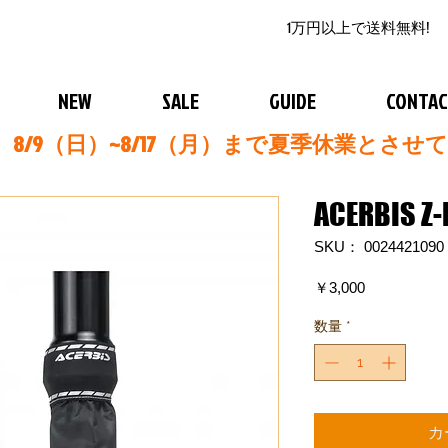
1万円以上で送料無料!
NEW
SALE
GUIDE
CONTA
8/9（日）~8/17（月）まで夏季休業とさせ
ACERBIS Z
SKU： 0024421090
価
￥3,000
格
数量
*
カ