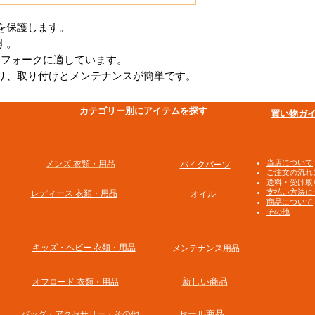
を保護します。
す。
さま）フォークに適しています。
り、取り付けとメンテナンスが簡単です。
​カテゴリー別にアイテムを探す
買い物ガ
​当店について
メンズ 衣類・用品
バイクパーツ
ご注文の流れ
送料・受け取
支払い方法に
​レディース 衣類・用品
オイル
商品について
その他
​キッズ・ベビー 衣類・用品
メンテナンス用品
新しい商品
オフロード 衣類・用品
​セール商品
​バッグ・アクセサリー・その他