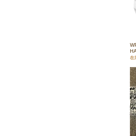
W
H
在