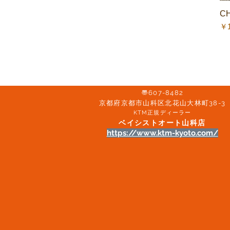
CH
価
￥1
〠607-8482
京都府京都市山科区北花山大林町38-3​
KTM正規ディーラー
ベイシストオート山科店
https://www.ktm-kyoto.com/