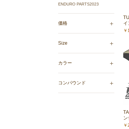
ENDURO PARTS2023
TU
イ
価格
価
￥1
￥1,630
￥540,970
Size
13T
50T
カラー
52T
オレンジ
ブラック
コンパウンド
ホワイト
HARD
MEDIUM
SOFT
TA
SOFT RACE EDITION
ン
価
￥2