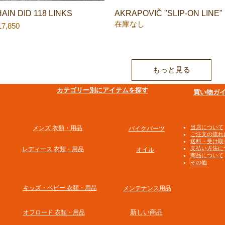
AIN DID 118 LINKS
クイックビュー
AKRAPOVIČ "SLIP-ON LINE"
クイックビュー
在庫なし
格
7,850
もっと見る
​カテゴリー別にアイテムを探す
買い物ガ
​当店について
メンズ 衣類・用品
バイクパーツ
ご注文の流れ
送料・受け取
支払い方法に
​レディース 衣類・用品
オイル
商品について
その他
​キッズ・ベビー 衣類・用品
メンテナンス用品
新しい商品
オフロード 衣類・用品