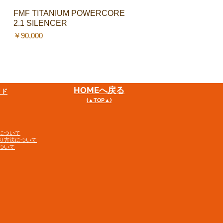
FMF TITANIUM POWERCORE
クイックビュー
2.1 SILENCER
価格
￥90,000
HOME
へ戻る
イド
(▲TOP▲)
について
り方法について
ついて