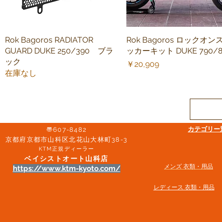
Rok Bagoros RADIATOR
クイックビュー
Rok Bagoros ロックオン
クイックビュー
GUARD DUKE 250/390 ブラ
ッカーキット DUKE 790/8
ック
価格
￥20,909
在庫なし
​カテゴリ
〠607-8482
京都府京都市山科区北花山大林町38-3​
KTM正規ディーラー
ベイシストオート山科店
メンズ 衣類・用品
https://www.ktm-kyoto.com/
​レディース 衣類・用品