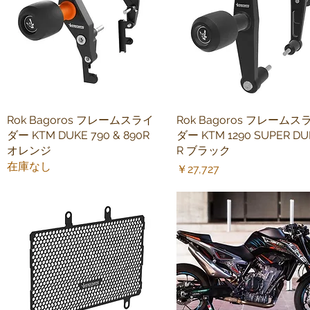
Rok Bagoros フレームスライ
クイックビュー
Rok Bagoros フレームス
クイックビュー
ダー KTM DUKE 790 & 890R
ダー KTM 1290 SUPER DU
オレンジ
R ブラック
在庫なし
価格
￥27,727