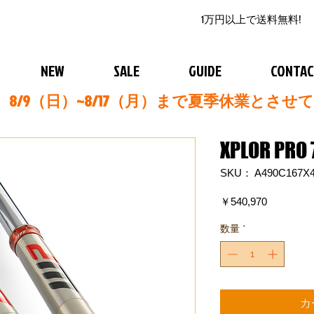
1万円以上で送料無料!
NEW
SALE
GUIDE
CONTA
8/9（日）~8/17（月）まで夏季休業とさせ
XPLOR PRO 
SKU： A490C167X4
価
￥540,970
格
数量
*
カ