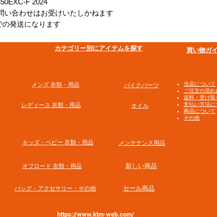
350EXC-F 2024
問い合わせはお受けいたしかねます
での発送になります
​カテゴリー別にアイテムを探す
買い物ガ
​当店について
メンズ 衣類・用品
バイクパーツ
ご注文の流れ
送料・受け取
支払い方法に
​レディース 衣類・用品
オイル
商品について
その他
​キッズ・ベビー 衣類・用品
メンテナンス用品
新しい商品
オフロード 衣類・用品
​セール商品
​バッグ・アクセサリー・その他
https://www.ktm-web.com/