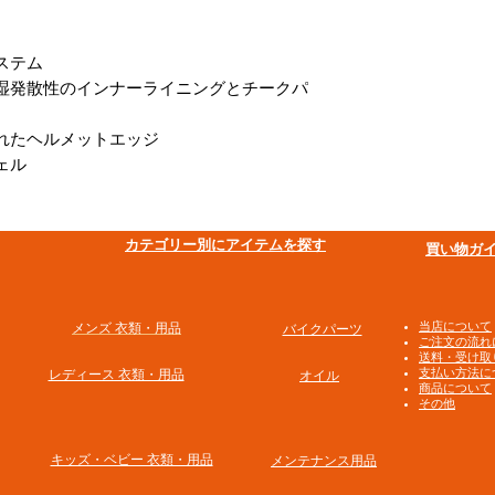
ステム
湿発散性のインナーライニングとチークパ
れたヘルメットエッジ
ェル
​カテゴリー別にアイテムを探す
買い物ガ
​当店について
メンズ 衣類・用品
バイクパーツ
ご注文の流れ
送料・受け取
支払い方法に
​レディース 衣類・用品
オイル
商品について
その他
​キッズ・ベビー 衣類・用品
メンテナンス用品