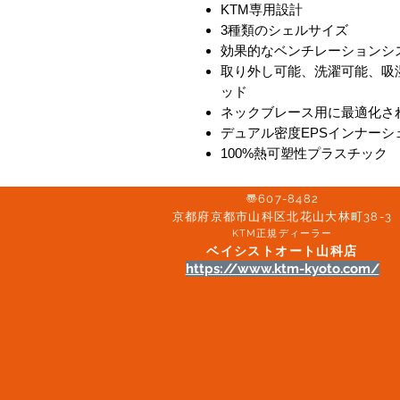
KTM専用設計
3種類のシェルサイズ
効果的なベンチレーションシ
取り外し可能、洗濯可能、吸
ッド
ネックブレース用に最適化さ
デュアル密度EPSインナーシ
100%熱可塑性プラスチック
〠607-8482
京都府京都市山科区北花山大林町38-3​
KTM正規ディーラー
ベイシストオート山科店
https://www.ktm-kyoto.com/