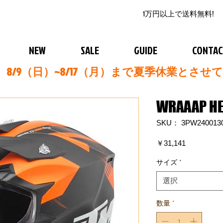
1万円以上で送料無料!
NEW
SALE
GUIDE
CONTA
8/9（日）~8/17（月）まで夏季休業とさせ
WRAAAP H
SKU： 3PW240013
価
￥31,141
格
サイズ
*
選択
数量
*