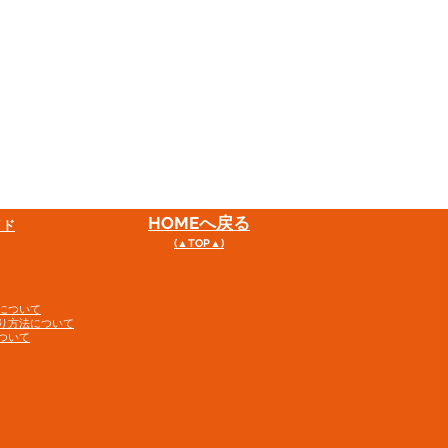
HOME
へ戻る
イド
(▲TOP▲)
について
り方法について
ついて