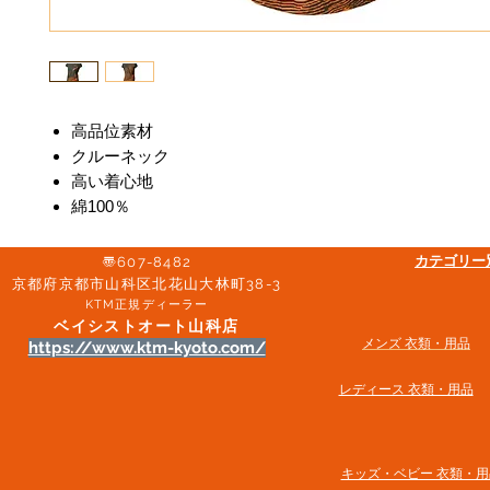
高品位素材
クルーネック
高い着心地
綿100％
​カテゴリ
〠607-8482
京都府京都市山科区北花山大林町38-3​
KTM正規ディーラー
ベイシストオート山科店
メンズ 衣類・用品
https://www.ktm-kyoto.com/
​レディース 衣類・用品
​キッズ・ベビー 衣類・用