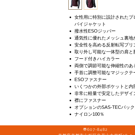
女性用に特別に設計されたプ
バイジャケット
撥水性ESOジッパー
通気性に優れたメッシュ裏地
安全性を高める反射転写プリ
取り外し可能な一体型の肩と
フード付きハイカラー
両側で調節可能な伸縮性のあ
手首に調整可能なマジックテ
ESOファスナー
いくつかの外部ポケットと内
非常に軽量で安定したデザイ
襟にファスナー
オプションのSAS-TECバ
ナイロン100％
〠607-8482