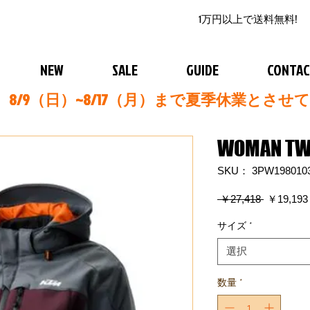
1万円以上で送料無料!
NEW
SALE
GUIDE
CONTA
8/9（日）~8/17（月）まで夏季休業とさせ
WOMAN TWO
SKU： 3PW198010
通
 ￥27,418 
￥19,193
常
価
サイズ
*
格
選択
数量
*