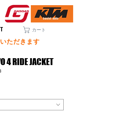
CT
カート
ていただきます
 4 RIDE JACKET
3
セ
ー
ル
価
格