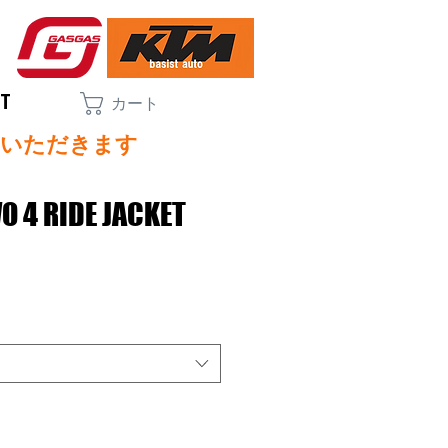
CT
カート
ていただきます
 4 RIDE JACKET
セ
ー
ル
価
格