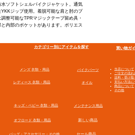
防水ソフトシェルバイクジャケット。通気
YKKジップ使用。着脱可能な肩と肘のプ
調整可能なTPRマジックテープ留め具・
部と内部のポケットがあります。ポリエス
​カテゴリー別にアイテムを探す
買い物ガ
​当店について
メンズ 衣類・用品
バイクパーツ
ご注文の流れ
送料・受け取
支払い方法に
​レディース 衣類・用品
オイル
商品について
その他
​キッズ・ベビー 衣類・用品
メンテナンス用品
新しい商品
オフロード 衣類・用品
​セール商品
​バッグ・アクセサリー・その他