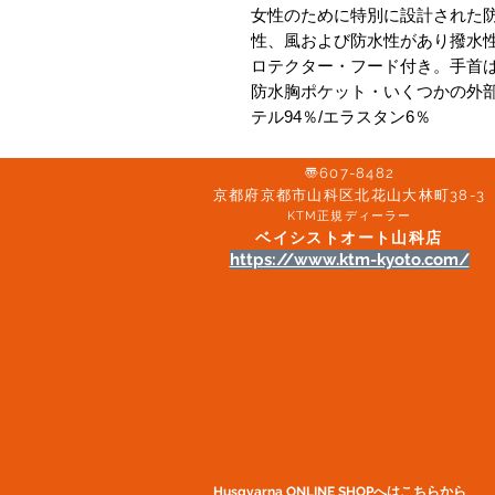
女性のために特別に設計された
性、風および防水性があり撥水性
ロテクター・フード付き。手首は
防水胸ポケット・いくつかの外
テル94％/エラスタン6％
〠607-8482
京都府京都市山科区北花山大林町38-3​
KTM正規ディーラー
ベイシストオート山科店
https://www.ktm-kyoto.com/
Husqvarna ONLINE SHOP​へはこちらから