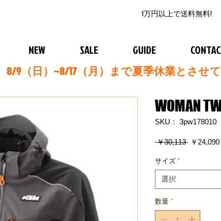
1万円以上で送料無料!
NEW
SALE
GUIDE
CONTA
8/9（日）~8/17（月）まで夏季休業とさせ
WOMAN TWO
SKU： 3pw178010
通
 ￥30,113 
￥24,090
常
価
サイズ
*
格
選択
数量
*