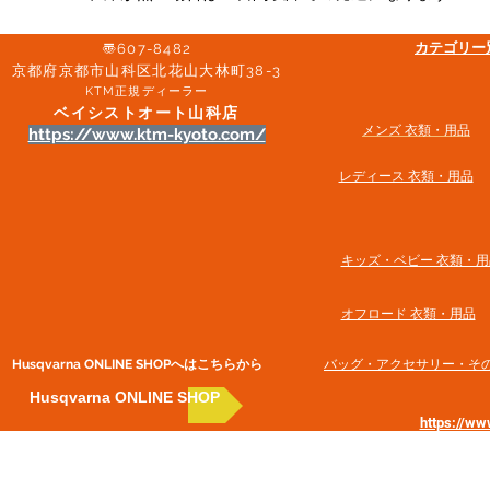
​カテゴリ
〠607-8482
京都府京都市山科区北花山大林町38-3​
KTM正規ディーラー
ベイシストオート山科店
メンズ 衣類・用品
https://www.ktm-kyoto.com/
​レディース 衣類・用品
​キッズ・ベビー 衣類・用
オフロード 衣類・用品
Husqvarna ONLINE SHOP​へはこちらから
​バッグ・アクセサリー・そ
Husqvarna ONLINE SHOP
https://w