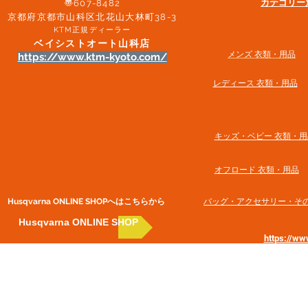
​カテゴリ
〠607-8482
京都府京都市山科区北花山大林町38-3​
KTM正規ディーラー
ベイシストオート山科店
メンズ 衣類・用品
https://www.ktm-kyoto.com/
​レディース 衣類・用品
​キッズ・ベビー 衣類・用
オフロード 衣類・用品
Husqvarna ONLINE SHOP​へはこちらから
​バッグ・アクセサリー・そ
Husqvarna ONLINE SHOP
https://w