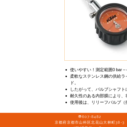
使いやすい！測定範囲0 bar – 4
柔軟なステンレス鋼の供給ライ
ド。
したがって、バルブシャフト
耐久性のある内部膜により、
使用後は、リリーフバルブ（
〠607-8482
京都府京都市山科区北花山大林町38-3​