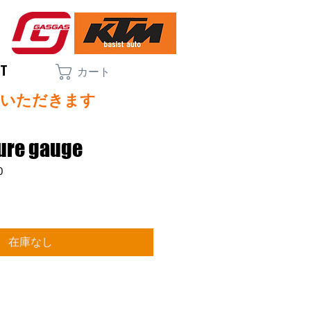
CT
カート
ていただきます
ure gauge
0
在庫なし