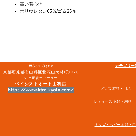
高い着心地
ポリウレタン65％/ゴム25％
​カテゴリ
〠607-8482
京都府京都市山科区北花山大林町38-3​
KTM正規ディーラー
ベイシストオート山科店
メンズ 衣類・用品
https://www.ktm-kyoto.com/
​レディース 衣類・用品
​キッズ・ベビー 衣類・用