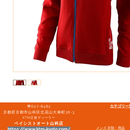
​カテゴリ
〠607-8482
京都府京都市山科区北花山大林町38-3​
KTM正規ディーラー
ベイシストオート山科店
メンズ 衣類・用品
https://www.ktm-kyoto.com/