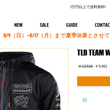
1万円以上で送料無料!
NEW
SALE
GUIDE
CONTA
8/9（日）~8/17（月）まで夏季休業とさせ
TLD TEAM 
通
 ￥13,516 
￥9,461
常
価
格