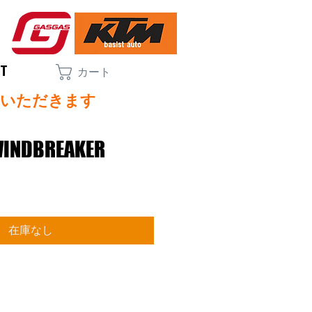
CT
カート
ていただきます
WINDBREAKER
セ
ー
ル
価
在庫なし
格