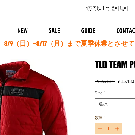
1万円以上で送料無料!
NEW
SALE
GUIDE
CONTA
8/9（日）~8/17（月）まで夏季休業とさせ
TLD TEAM P
通
 ￥22,114 
￥15,480
常
価
Size
*
格
選択
数量
*