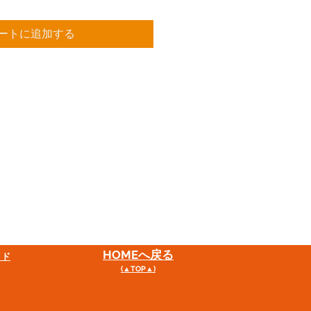
ートに追加する
HOME
へ戻る
イド
(▲TOP▲)