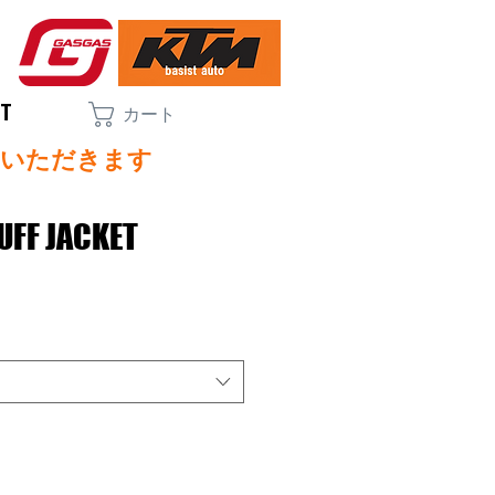
CT
カート
ていただきます
UFF JACKET
セ
ー
ル
価
格