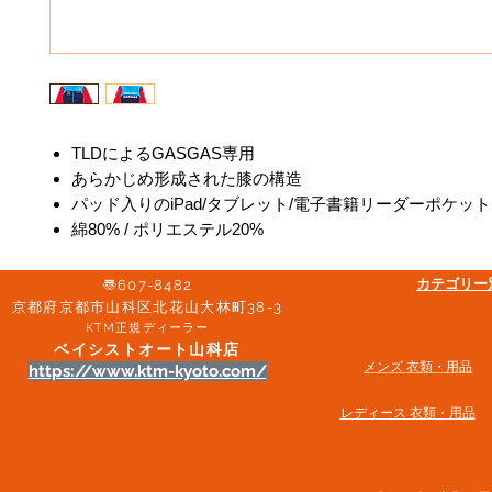
TLDによるGASGAS専用
あらかじめ形成された膝の構造
パッド入りのiPad/タブレット/電子書籍リーダーポケット
綿80% / ポリエステル20%
​カテゴリ
〠607-8482
京都府京都市山科区北花山大林町38-3​
KTM正規ディーラー
ベイシストオート山科店
メンズ 衣類・用品
https://www.ktm-kyoto.com/
​レディース 衣類・用品