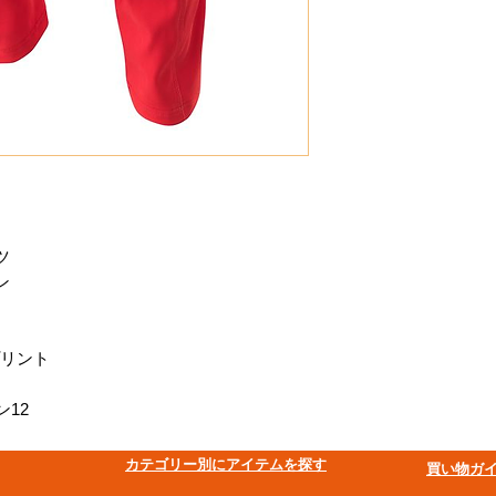
ツ
ン
プリント
12
​カテゴリー別にアイテムを探す
買い物ガ