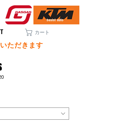
CT
カート
ていただきます
S
20
セ
ー
ル
価
格