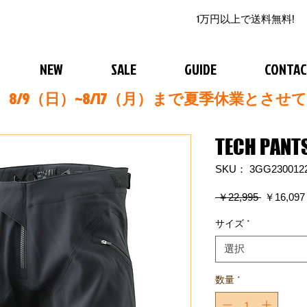
1万円以上で送料無料!
NEW
SALE
GUIDE
CONTA
8/9（日）~8/17（月）まで夏季休業とさせ
TECH PANT
SKU： 3GG230012
通
 ￥22,995 
￥16,097
常
価
サイズ
*
格
選択
数量
*