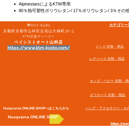
AlpinestarsによるKTM専用
80％熱可塑性ポリウレタン/ 17％ポリウレタン/ 3％その
​カテゴリ
〠607-8482
京都府京都市山科区北花山大林町38-3​
KTM正規ディーラー
ベイシストオート山科店
メンズ 衣類・用品
https://www.ktm-kyoto.com/
​レディース 衣類・用品
​キッズ・ベビー 衣類・用
オフロード 衣類・用品
Husqvarna ONLINE SHOP​へはこちらから
​バッグ・アクセサリー・そ
Husqvarna ONLINE SHOP
https://w