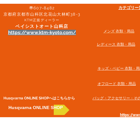
​カテゴリ
〠607-8482
京都府京都市山科区北花山大林町38-3​
KTM正規ディーラー
ベイシストオート山科店
メンズ 衣類・用品
https://www.ktm-kyoto.com/
​レディース 衣類・用品
​キッズ・ベビー 衣類・用
オフロード 衣類・用品
Husqvarna ONLINE SHOP​へはこちらから
​バッグ・アクセサリー・そ
Husqvarna ONLINE SHOP
https://w