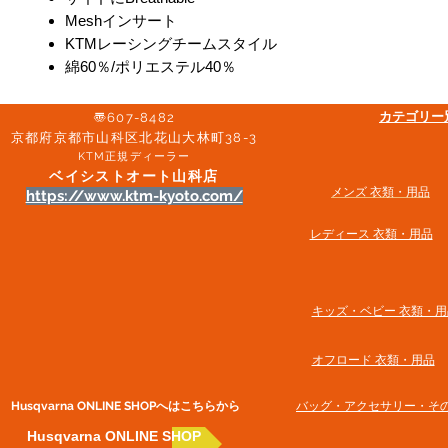
Meshインサート
KTMレーシングチームスタイル
綿60％/ポリエステル40％
​カテゴリ
〠607-8482
京都府京都市山科区北花山大林町38-3​
KTM正規ディーラー
ベイシストオート山科店
メンズ 衣類・用品
https://www.ktm-kyoto.com/
​レディース 衣類・用品
​キッズ・ベビー 衣類・用
オフロード 衣類・用品
Husqvarna ONLINE SHOP​へはこちらから
​バッグ・アクセサリー・そ
Husqvarna ONLINE SHOP