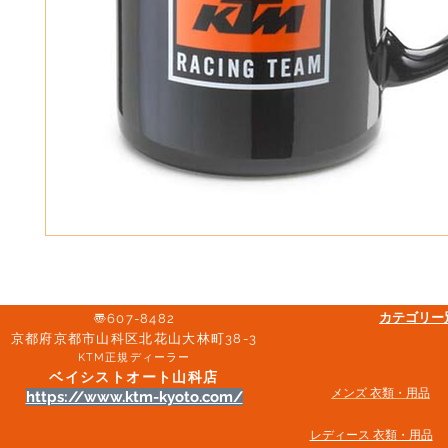
​カテゴリ
〠607-8482
京都府京都市山科区北花山大林町38-3​
KTM正規ディーラー
ベイシストオート山科店
メンズ 衣類・用品
https://www.ktm-kyoto.com/
​レディース 衣類・用品