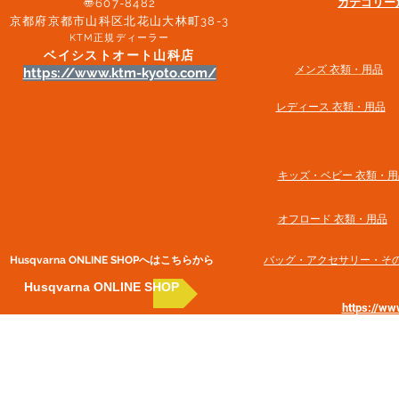
​カテゴリ
〠607-8482
京都府京都市山科区北花山大林町38-3​
KTM正規ディーラー
ベイシストオート山科店
メンズ 衣類・用品
https://www.ktm-kyoto.com/
​レディース 衣類・用品
​キッズ・ベビー 衣類・用
オフロード 衣類・用品
Husqvarna ONLINE SHOP​へはこちらから
​バッグ・アクセサリー・そ
Husqvarna ONLINE SHOP
https://w