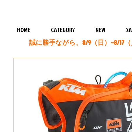
HOME
CATEGORY
NEW
SA
誠に勝手ながら、8/9（日）~8/