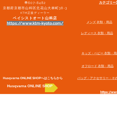
​カテゴリ
〠607-8482
京都府京都市山科区北花山大林町38-3​
KTM正規ディーラー
ベイシストオート山科店
メンズ 衣類・用品
https://www.ktm-kyoto.com/
​レディース 衣類・用品
​キッズ・ベビー 衣類・用
オフロード 衣類・用品
Husqvarna ONLINE SHOP​へはこちらから
​バッグ・アクセサリー・そ
Husqvarna ONLINE SHOP
https://w