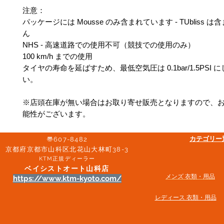
注意：
パッケージには Mousse のみ含まれています - TUbliss 
ん
NHS - 高速道路での使用不可（競技での使用のみ）
100 km/h までの使用
タイヤの寿命を延ばすため、最低空気圧は 0.1bar/1.5PSI 
い。
※店頭在庫が無い場合はお取り寄せ販売となりますので、
能性がございます。
​カテゴリ
〠607-8482
京都府京都市山科区北花山大林町38-3​
KTM正規ディーラー
ベイシストオート山科店
メンズ 衣類・用品
https://www.ktm-kyoto.com/
​レディース 衣類・用品