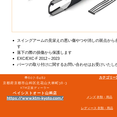
スイングアームの見栄えの悪い傷やつや消しの斑点から
す
落下の際の損傷から保護します
EXC/EXC-F 2012～2023
パーツの取り付けに関するお問い合わせはお受けいたし
​カテゴリ
〠607-8482
京都府京都市山科区北花山大林町38-3​
KTM正規ディーラー
ベイシストオート山科店
メンズ 衣類・用品
https://www.ktm-kyoto.com/
​レディース 衣類・用品