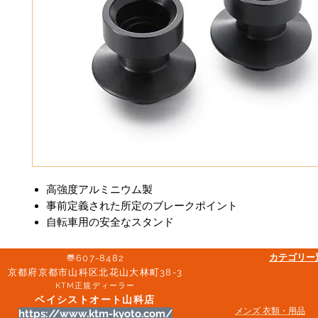
高強度アルミニウム製
事前定義された所定のブレークポイント
自転車用の安全なスタンド
​カテゴリ
〠607-8482
京都府京都市山科区北花山大林町38-3​
KTM正規ディーラー
ベイシストオート山科店
メンズ 衣類・用品
https://www.ktm-kyoto.com/