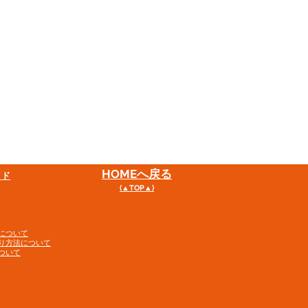
HOME
へ戻る
イド
(▲TOP▲)
について
り方法について
ついて