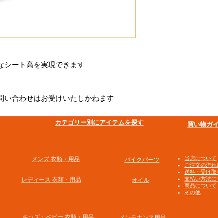
なシート高を実現できます
問い合わせはお受けいたしかねます
​カテゴリー別にアイテムを探す
買い物ガ
​当店について
メンズ 衣類・用品
バイクパーツ
ご注文の流れ
送料・受け取
支払い方法に
​レディース 衣類・用品
オイル
商品について
その他
​キッズ・ベビー 衣類・用品
メンテナンス用品