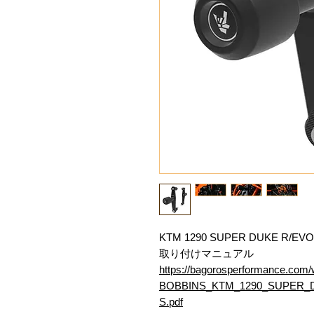
KTM 1290 SUPER DUKE R/EVO
取り付けマニュアル
https://bagorosperformance.com
BOBBINS_KTM_1290_SUPER_
S.pdf