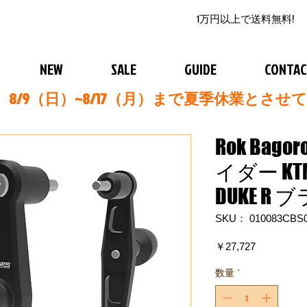
1万円以上で送料無料!
NEW
SALE
GUIDE
CONTA
8/9（日）~8/17（月）まで夏季休業とさせ
Rok Bag
イダー KTM 
DUKE R
SKU： 010083CBS
価
￥27,727
格
数量
*