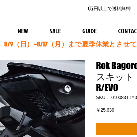
1万円以上で送料無料!
NEW
SALE
GUIDE
CONTA
8/9（日）~8/17（月）まで夏季休業とさせ
Rok Bag
スキット 12
R/EVO
SKU： 010083TTY0
価
￥25,636
格