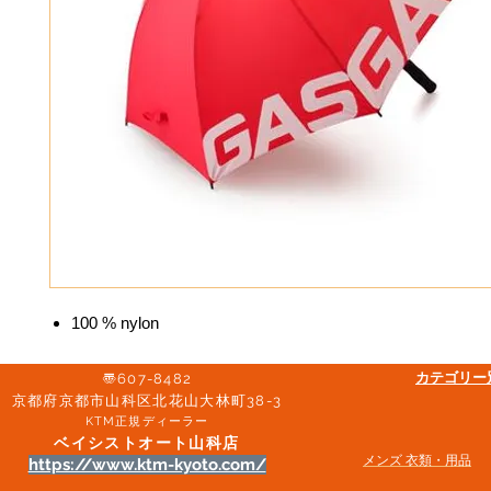
100 % nylon
​カテゴリ
〠607-8482
京都府京都市山科区北花山大林町38-3​
KTM正規ディーラー
ベイシストオート山科店
メンズ 衣類・用品
https://www.ktm-kyoto.com/