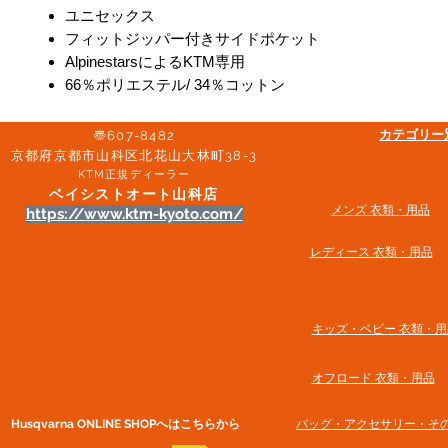
ユニセックス
フィットジッパー付きサイドポケット
AlpinestarsによるKTM専用
66％ポリエステル/ 34％コットン
​カテゴリ
〠607-8482
京都府京都市山科区北花山大林町38-3​
KTM正規ディーラー
ベイシストオート山科店
メンズ 衣類・用品
https://www.ktm-kyoto.com/
​レディース 衣類・用品
​キッズ・ベビー 衣類・用
オフロード 衣類・用品
Husqvarna ONLINE SHOP​へはこちらから
​バッグ・アクセサリー・そ