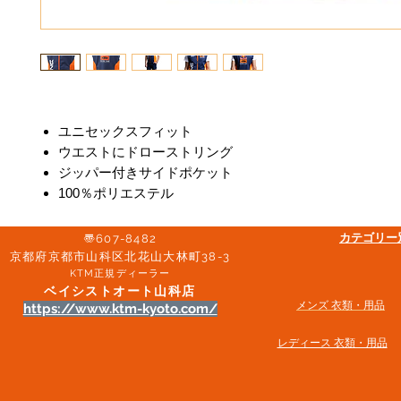
ユニセックスフィット
ウエストにドローストリング
ジッパー付きサイドポケット
100％ポリエステル
​カテゴリ
〠607-8482
京都府京都市山科区北花山大林町38-3​
KTM正規ディーラー
ベイシストオート山科店
メンズ 衣類・用品
https://www.ktm-kyoto.com/
​レディース 衣類・用品