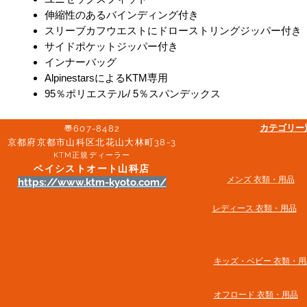
伸縮性のあるバインディング付き
スリーブカフウエストにドローストリングジッパー付き
サイドポケットジッパー付き
インナーバッグ
AlpinestarsによるKTM専用
95％ポリエステル/ 5％スパンデックス
​カテゴリ
〠607-8482
京都府京都市山科区北花山大林町38-3​
KTM正規ディーラー
ベイシストオート山科店
メンズ 衣類・用品
https://www.ktm-kyoto.com/
​レディース 衣類・用品
​キッズ・ベビー 衣類・用
オフロード 衣類・用品