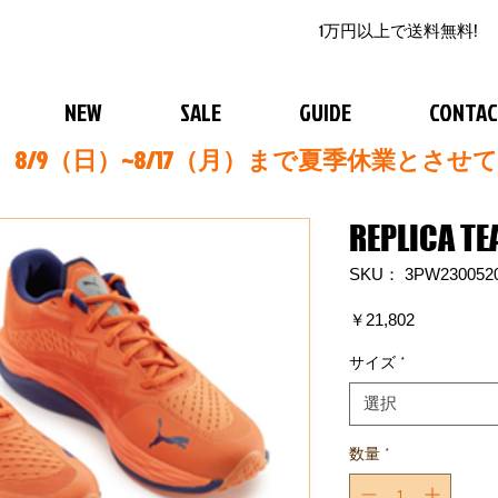
1万円以上で送料無料!
NEW
SALE
GUIDE
CONTA
8/9（日）~8/17（月）まで夏季休業とさせ
REPLICA T
SKU： 3PW230052
価
￥21,802
格
サイズ
*
選択
数量
*