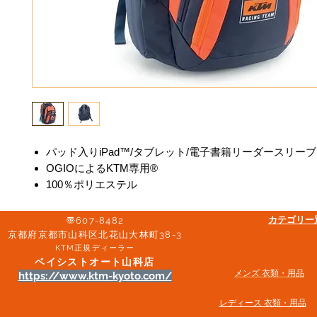
パッド入りiPad™/タブレット/電子書籍リーダースリーブ
OGIOによるKTM専用®
100％ポリエステル
​カテゴリ
〠607-8482
京都府京都市山科区北花山大林町38-3​
KTM正規ディーラー
ベイシストオート山科店
メンズ 衣類・用品
https://www.ktm-kyoto.com/
​レディース 衣類・用品