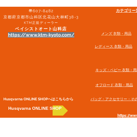
​カテゴリ
〠607-8482
京都府京都市山科区北花山大林町38-3​
KTM正規ディーラー
ベイシストオート山科店
メンズ 衣類・用品
https://www.ktm-kyoto.com/
​レディース 衣類・用品
​キッズ・ベビー 衣類・用
オフロード 衣類・用品
Husqvarna ONLINE SHOP​へはこちらから
​バッグ・アクセサリー・そ
Husqvarna ONLINE SHOP
https://w