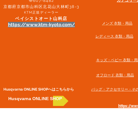
​カテゴリ
〠607-8482
京都府京都市山科区北花山大林町38-3​
KTM正規ディーラー
ベイシストオート山科店
メンズ 衣類・用品
https://www.ktm-kyoto.com/
​レディース 衣類・用品
​キッズ・ベビー 衣類・用
オフロード 衣類・用品
Husqvarna ONLINE SHOP​へはこちらから
​バッグ・アクセサリー・そ
Husqvarna ONLINE SHOP
https://w