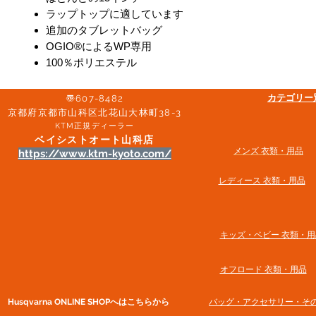
ラップトップに適しています
追加のタブレットバッグ
OGIO®によるWP専用
100％ポリエステル
​カテゴリ
〠607-8482
京都府京都市山科区北花山大林町38-3​
KTM正規ディーラー
ベイシストオート山科店
メンズ 衣類・用品
https://www.ktm-kyoto.com/
​レディース 衣類・用品
​キッズ・ベビー 衣類・用
オフロード 衣類・用品
Husqvarna ONLINE SHOP​へはこちらから
​バッグ・アクセサリー・そ