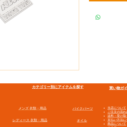
​カテゴリー別にアイテムを探す
買い物ガ
​当店について
メンズ 衣類・用品
バイクパーツ
ご注文の流れ
送料・受け取
支払い方法に
​レディース 衣類・用品
オイル
商品について