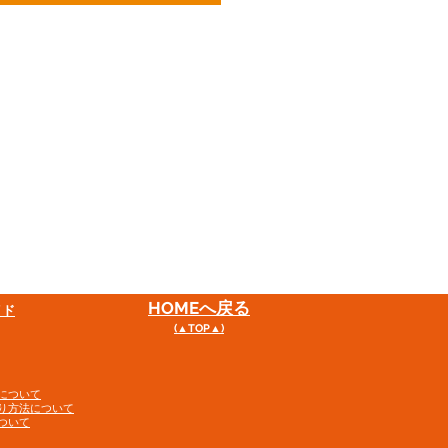
HOME
へ戻る
イド
(▲TOP▲)
について
り方法について
ついて