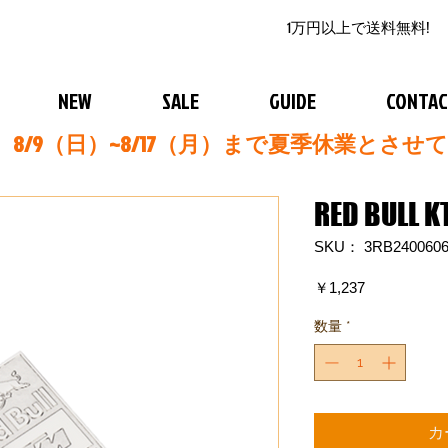
1万円以上で送料無料!
NEW
SALE
GUIDE
CONTA
8/9（日）~8/17（月）まで夏季休業とさせ
RED BULL 
SKU： 3RB2400606
価
￥1,237
格
数量
*
カ