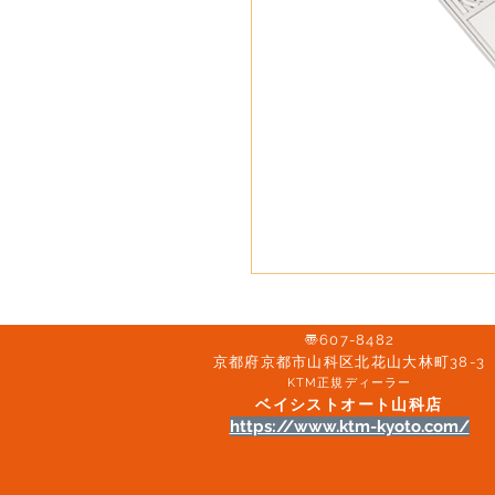
〠607-8482
京都府京都市山科区北花山大林町38-3​
KTM正規ディーラー
ベイシストオート山科店
https://www.ktm-kyoto.com/