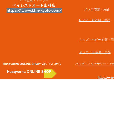
KTM正規ディーラー
ベイシストオート山科店
メンズ 衣類・用品
https://www.ktm-kyoto.com/
​レディース 衣類・用品
​キッズ・ベビー 衣類・用
オフロード 衣類・用品
Husqvarna ONLINE SHOP​へはこちらから
​バッグ・アクセサリー・そ
Husqvarna ONLINE SHOP
https://w