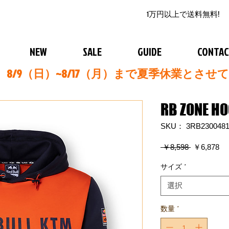
1万円以上で送料無料!
NEW
SALE
GUIDE
CONTA
8/9（日）~8/17（月）まで夏季休業とさせ
RB ZONE HO
SKU： 3RB230048
通
セ
 ￥8,598 
￥6,878
常
ー
価
ル
サイズ
*
格
価
格
選択
数量
*