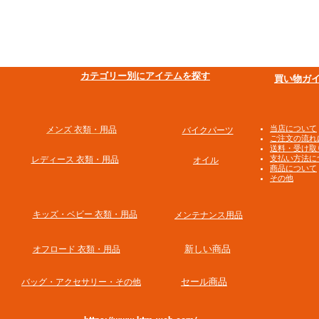
​カテゴリー別にアイテムを探す
買い物ガ
​当店について
メンズ 衣類・用品
バイクパーツ
ご注文の流れ
送料・受け取
支払い方法に
​レディース 衣類・用品
オイル
商品について
その他
​キッズ・ベビー 衣類・用品
メンテナンス用品
新しい商品
オフロード 衣類・用品
​セール商品
​バッグ・アクセサリー・その他