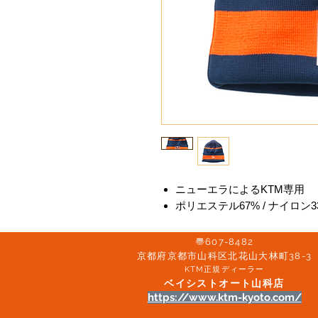
ニューエラによるKTM専用
ポリエステル67% / ナイロン3
〠607-8482
京都府京都市山科区北花山大林町38-3​
KTM正規ディーラー
ベイシストオート山科店
https://www.ktm-kyoto.com/