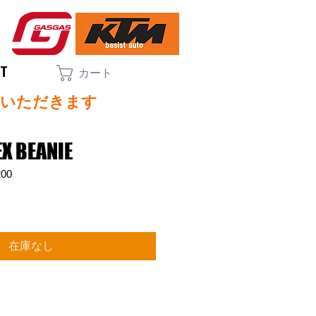
CT
カート
ていただきます
X BEANIE
00
在庫なし