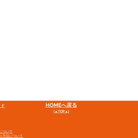
HOME
へ戻る
イド
(▲TOP▲)
について
り方法について