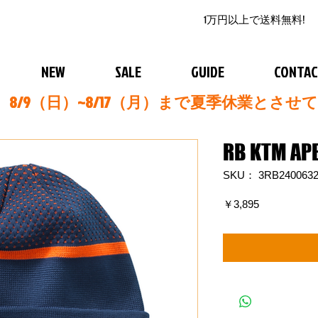
1万円以上で送料無料!
NEW
SALE
GUIDE
CONTA
8/9（日）~8/17（月）まで夏季休業とさせ
RB KTM APE
SKU： 3RB2400632
価
￥3,895
格