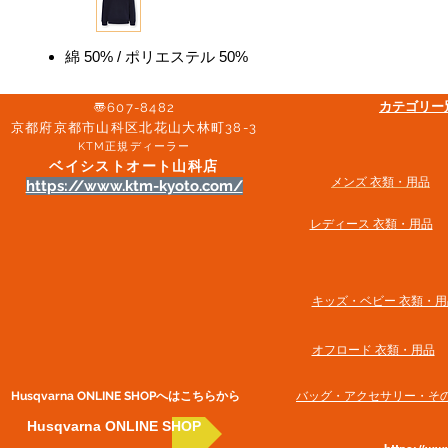
綿 50% / ポリエステル 50%
​カテゴリ
〠607-8482
京都府京都市山科区北花山大林町38-3​
KTM正規ディーラー
ベイシストオート山科店
メンズ 衣類・用品
https://www.ktm-kyoto.com/
​レディース 衣類・用品
​キッズ・ベビー 衣類・用
オフロード 衣類・用品
Husqvarna ONLINE SHOP​へはこちらから
​バッグ・アクセサリー・そ
Husqvarna ONLINE SHOP