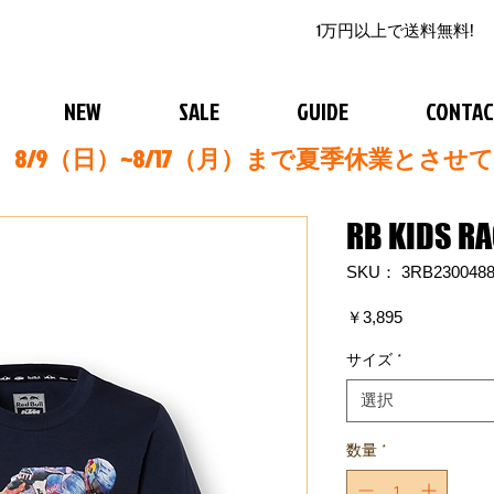
1万円以上で送料無料!
NEW
SALE
GUIDE
CONTA
8/9（日）~8/17（月）まで夏季休業とさせ
RB KIDS RA
SKU： 3RB230048
価
￥3,895
格
サイズ
*
選択
数量
*