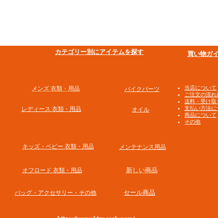
​カテゴリー別にアイテムを探す
買い物ガ
​当店について
メンズ 衣類・用品
バイクパーツ
ご注文の流れ
送料・受け取
支払い方法に
​レディース 衣類・用品
オイル
商品について
その他
​キッズ・ベビー 衣類・用品
メンテナンス用品
新しい商品
オフロード 衣類・用品
​セール商品
​バッグ・アクセサリー・その他