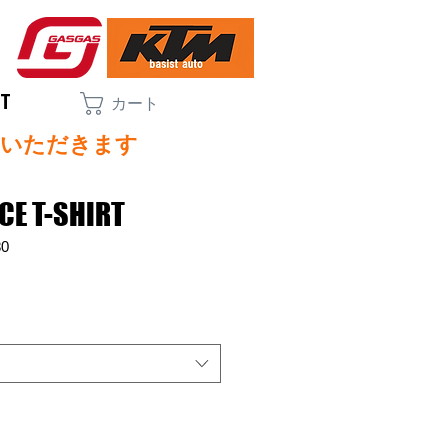
CT
カート
ていただきます
CE T-SHIRT
80